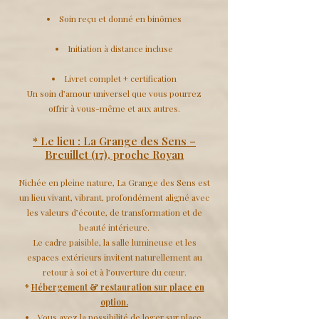
Soin reçu et donné en binômes
Initiation à distance incluse
Livret complet + certification
Un soin d’amour universel que vous pourrez
offrir à vous-même et aux autres.
* Le lieu : La Grange des Sens –
Breuillet (17), proche Royan
Nichée en pleine nature, La Grange des Sens est
un lieu vivant, vibrant, profondément aligné avec
les valeurs d’écoute, de transformation et de
beauté intérieure.
Le cadre paisible, la salle lumineuse et les
espaces extérieurs invitent naturellement au
retour à soi et à l’ouverture du cœur.
*
Hébergement & restauration sur place en
option.
Vous avez la possibilité de loger sur place,