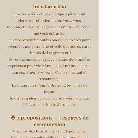
transformation
Et si vous vous offriez quelques jours pour
plonger profondément en vous, vous
reconnecter à votre sagesse intérieure, libérer ce
qui vous entrave…
… et recevoir des outils concrets et sacrés pour
accompagner votre âme et celle des autres sur le
chemin de l’alignement ?
Je vous propose un espace unique, doux, intime
et puissant pour vivre l’un – ou plusieurs – de ces
enseignements au cœur d’un lieu vibrant et
ressourçant :
La Grange des Sens, à Breuillet, tout près de
Royan.
Un écrin en pleine nature, pensé pour l’ancrage,
l’élévation et la transformation.
🌸 3 propositions – 3 espaces de
reconnexion
Chacune des formations est indépendante.
Vous pouvez choisir celle qui vous appelle ou