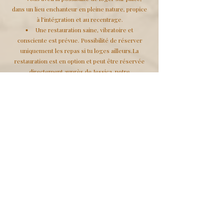
dans un lieu enchanteur en pleine nature, propice
à l’intégration et au recentrage.
Une restauration saine, vibratoire et
consciente est prévue. Possibilité de réserver
uniquement les repas si tu loges ailleurs.La
restauration est en option et peut être réservée
directement auprès de Jessica, notre
merveilleuse cheffe.
* Plusieurs chemins, une même
vibration…
Accessible à toutes et tous – aucun
prérequis nécessaire.
Vous pouvez choisir :
🔹
L’immersion complète : enchaîner les trois
modules pour vivre une profonde transformation
intérieure sur plusieurs jours.
🔹 Une ou deux formations selon votre envie, vos
besoins.
🔹 Une journée d’initiation Lahochi 13 ème Octave
si vous souhaitez vivre une expérience courte
mais puissante.