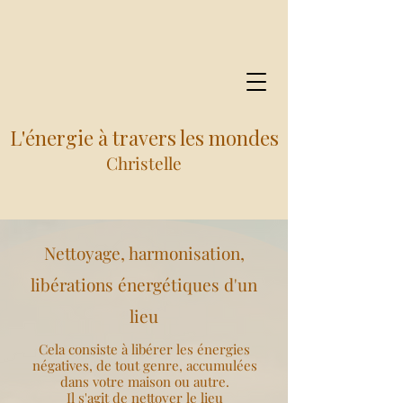
L'énergie à travers les mondes
Christelle
Nettoyage, harmonisation,
libérations énergétiques d'un
lieu
Cela consiste à libérer les énergies
négatives, de tout genre, accumulées
dans votre maison ou autre.
Il s'agit de nettoyer le lieu