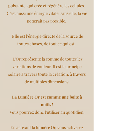
puissante, qui crée et régénère les cellules.
C’est aussi une énergie vitale, sans elle, la vie
ne serait pas possible.
Elle est l'énergie directe de la source de
toutes choses, de tout ce qui est.
L'Or représente la somme de toutes les
variations de couleur. Il est le principe
solaire à travers toute la création, à travers
de multiples dimensions.
La Lumière Or est comme une boîte à
outils !
Vous pourrez donc l’utiliser au quotidien.
En activant la lumière Or, vous activerez