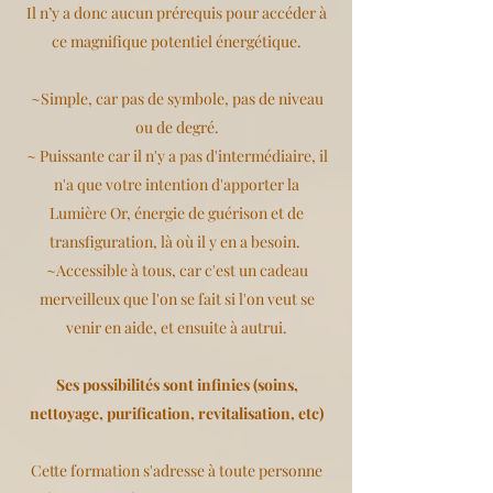
Il n’y a donc aucun prérequis pour accéder à
ce magnifique potentiel énergétique.
~Simple, car pas de symbole, pas de niveau
ou de degré.
~ Puissante car il n'y a pas d'intermédiaire, il
n'a que votre intention d'apporter la
Lumière Or, énergie de guérison et de
transfiguration, là où il y en a besoin.
~Accessible à tous, car c'est un cadeau
merveilleux que l'on se fait si l'on veut se
venir en aide, et ensuite à autrui.
Ses possibilités sont infinies (soins,
nettoyage, purification, revitalisation, etc)
Cette formation s'adresse à toute personne