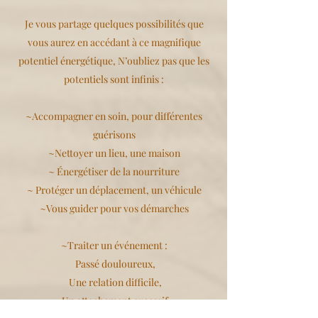
Je vous partage quelques possibilités que
vous aurez en accédant à ce magnifique
potentiel énergétique, N’oubliez pas que les
potentiels sont infinis :
~Accompagner en soin, pour différentes
guérisons
~Nettoyer un lieu, une maison
~ Énergétiser de la nourriture
~ Protéger un déplacement, un véhicule
~Vous guider pour vos démarches
~Traiter un événement :
Passé douloureux,
Une relation difficile,
Un attachement excessif