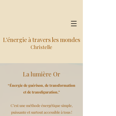
L'énergie à travers les mondes
Christelle
La lumière Or
“Énergie de guérison, de transformation
et de transfiguration.”
C’est une méthode énergétique simple,
puissante et surtout accessible à tous !