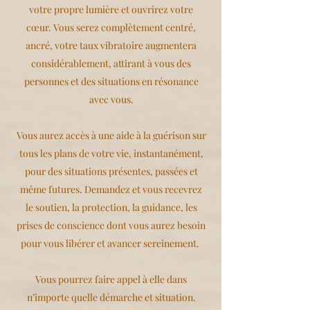
votre propre lumière et ouvrirez votre
cœur. Vous serez complètement centré,
ancré, votre taux vibratoire augmentera
considérablement, attirant à vous des
personnes et des situations en résonance
avec vous.
Vous aurez accès à une aide à la guérison sur
tous les plans de votre vie, instantanément,
pour des situations présentes, passées et
même futures. Demandez et vous recevrez
le soutien, la protection, la guidance, les
prises de conscience dont vous aurez besoin
pour vous libérer et avancer sereinement.
Vous pourrez faire appel à elle dans
n’importe quelle démarche et situation.